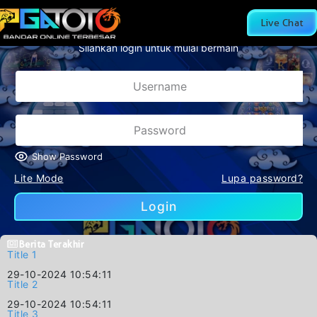
NLINE TERBESAR DAN RESMI DI DI INDONESIA
Live Chat
Silahkan login untuk mulai bermain
Show Password
Lite Mode
Lupa password?
Login
Berita Terakhir
Title 1
29-10-2024 10:54:11
Title 2
29-10-2024 10:54:11
Title 3